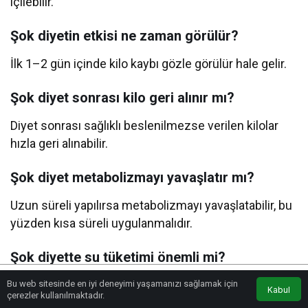
içilebilir.
Şok diyetin etkisi ne zaman görülür?
İlk 1–2 gün içinde kilo kaybı gözle görülür hale gelir.
Şok diyet sonrası kilo geri alınır mı?
Diyet sonrası sağlıklı beslenilmezse verilen kilolar
hızla geri alınabilir.
Şok diyet metabolizmayı yavaşlatır mı?
Uzun süreli yapılırsa metabolizmayı yavaşlatabilir, bu
yüzden kısa süreli uygulanmalıdır.
Şok diyette su tüketimi önemli mi?
Su tüketimi çok önemlidir, günde en az 2–2.5 litre su
Bu web sitesinde en iyi deneyimi yaşamanızı sağlamak için
Kabul
Anasayfa
Akış
Eczaneler
Trafik
çerezler kullanılmaktadır.
içilmelidir.