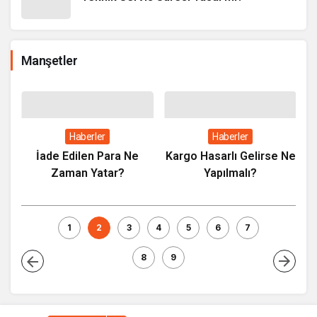
Manşetler
Haberler
Haberler
İade Edilen Para Ne
Kargo Hasarlı Gelirse Ne
Zaman Yatar?
Yapılmalı?
a
1
2
3
4
5
6
7
8
9