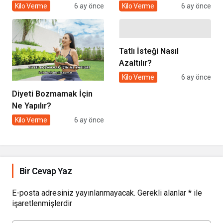
Alışkanlıklar Nelerdir?
Kilo Verme
6 ay önce
Kilo Verme
6 ay önce
Tatlı İsteği Nasıl
Azaltılır?
Kilo Verme
6 ay önce
Diyeti Bozmamak İçin
Ne Yapılır?
Kilo Verme
6 ay önce
Bir Cevap Yaz
E-posta adresiniz yayınlanmayacak.
Gerekli alanlar
*
ile
işaretlenmişlerdir