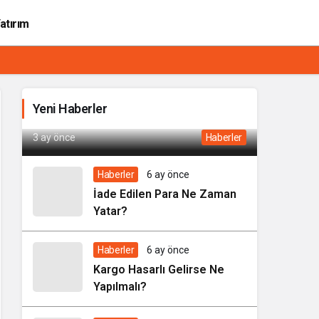
atırım
Metropool AVM Platformu Kullanıcılara
Yeni Haberler
Ne Sağlıyor?
3 ay önce
Haberler
Haberler
6 ay önce
İade Edilen Para Ne Zaman
Yatar?
Haberler
6 ay önce
Kargo Hasarlı Gelirse Ne
Yapılmalı?