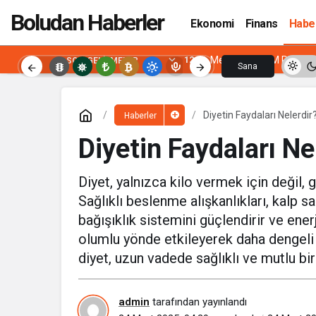
Boludan Haberler
Ekonomi
Finans
Habe
12:01
Metropool AVM Platformu
SON GELIŞMELER
Sana
Özel
Diyetin Faydaları Nelerdir
Haberler
Diyetin Faydaları Ne
Diyet, yalnızca kilo vermek için değil,
Sağlıklı beslenme alışkanlıkları, kalp sa
bağışıklık sistemini güçlendirir ve enerji
olumlu yönde etkileyerek daha dengeli bi
diyet, uzun vadede sağlıklı ve mutlu b
admin
tarafından yayınlandı